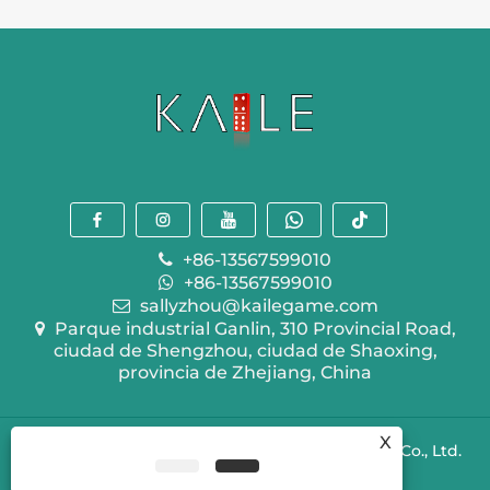
y
un
Mahjong
el
juego
como
sistema
de
diversión
de
mesa
puntuación
clásico
en
que
Rummy?
combina
textura
artesanal
y
diversión
+86-13567599010
estratégica
+86-13567599010
sallyzhou@kailegame.com
Parque industrial Ganlin, 310 Provincial Road,
ciudad de Shengzhou, ciudad de Shaoxing,
provincia de Zhejiang, China
X
Copyright © 2024 Shengzhou Kaile Recreation Co., Ltd.
Todos los derechos reservados.