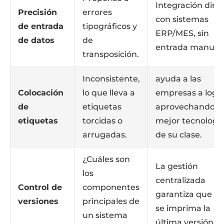
Integración dire
Precisión
errores
con sistemas
de entrada
tipográficos y
ERP/MES, sin
de datos
de
entrada manual.
transposición.
Inconsistente,
ayuda a las
Colocación
lo que lleva a
empresas a logra
de
etiquetas
aprovechando la
etiquetas
torcidas o
mejor tecnologí
arrugadas.
de su clase.
¿Cuáles son
La gestión
los
centralizada
Control de
componentes
garantiza que so
versiones
principales de
se imprima la
un sistema
última versión.